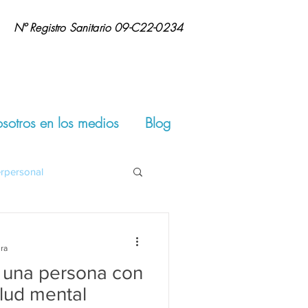
Nº Registro Sanitario 09-C22-0234
sotros en los medios
Blog
erpersonal
rsonal
#Autoestima
ura
a una persona con
lud mental