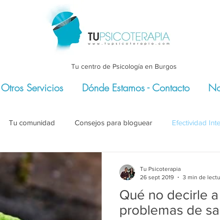
Tu centro de Psicología en Burgos
Otros Servicios
Dónde Estamos - Contacto
No
Tu comunidad
Consejos para bloguear
Efectividad Int
nal
Asertividad
#PensamientoPositivo
#DesarrolloPe
Tu Psicoterapia
26 sept 2019
3 min de lect
Qué no decirle 
as
#SaludMental
#Comunicación
#Pareja
problemas de sa