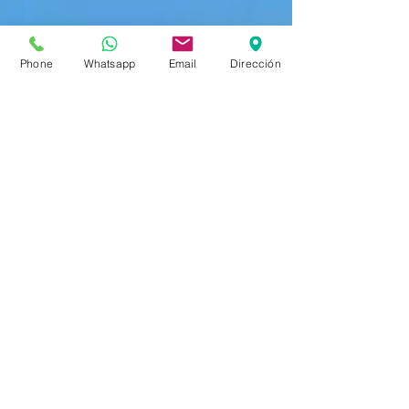
Phone
Whatsapp
Email
Dirección
Tu Psicoterapia
14 ago 2019
2 min de lectura
La Trampa del "Debería Estar