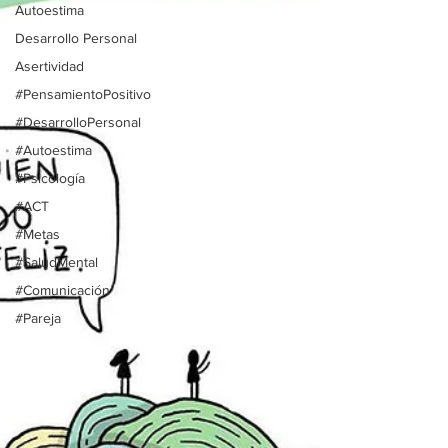
Autoestima
Desarrollo Personal
Asertividad
#PensamientoPositivo
#DesarrolloPersonal
#Autoestima
#Psicología
#ACT
#Metas
#SaludMental
#Comunicación
#Pareja