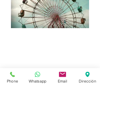
Phone
Whatsapp
Email
Dirección
CONTACTO
TuPsicoterapia
C/ Vitoria nº 23, 3º A. Burgos
947 227 807
info@tupsicoterapia.com